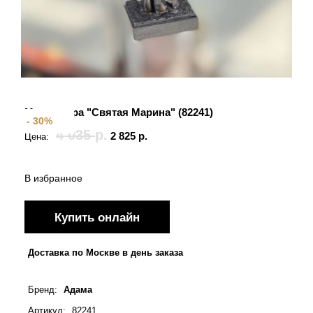
Святые покровители
Спаситель
Именные:
Женские имена
Миниатюра "Святая Марина" (82241)
- 30%
Мужские имена
4 035
р.
2 825
р.
Цена:
В избранное
Купить онлайн
Доставка по Москве в день заказа
Бренд
:
Адама
Артикул
:
82241