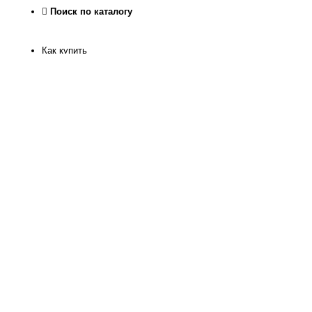
Поиск по каталогу
Как купить
Как узнать размер
Доставка и оплата
Рассрочка
Гарантия качества
Обмен и Возврат
О нас
Контакты
Магазин
Реквизиты
Журнал
Статьи
Отзывы
Программа лояльности
Политика конфиденкиальности
Отследить посылку
Офис интернет магазина на территории Храма Христа
Спасителя