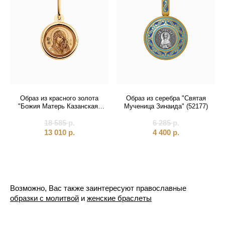
Образ из красного золота
Образ из серебра "Святая
"Божия Матерь Казанская"
Мученица Зинаида" (52177)
(51092)
18 585
р.
6 285
р.
13 010
р.
4 400
р.
Возможно, Вас также заинтересуют православные
образки с молитвой
и
женские браслеты