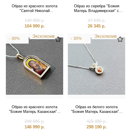
Святые покровители
Образ из красного золота
Образ из серебра "Божия
"Святой Николай
Матерь Владимирская" с
Спаситель
Чудотворец" с бриллиантом
сапфирами (52762)
149 985
(51049)
р.
37 635
р.
104 990
р.
26 345
р.
Именные:
Эксклюзив
Эксклюзив
- 30%
- 30%
Женские имена
Мужские имена
Образ из красного золота
Образ из белого золота
"Божия Матерь Казанская" с
"Божия Матерь Казанская" с
перламутром (51113)
бриллиантами цепочке
209 985
р.
425 985
(51069)
р.
146 990
р.
298 190
р.