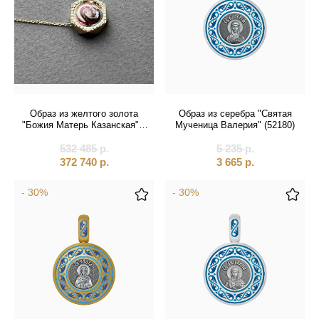
Образ из желтого золота
Образ из серебра "Святая
"Божия Матерь Казанская" с
Мученица Валерия" (52180)
бриллиантами на цепочке
532 485
(51122)
р.
5 235
р.
372 740
р.
3 665
р.
- 30%
- 30%