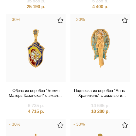
35 985
р.
6 285
р.
25 190
р.
4 400
р.
- 30%
- 30%
Образ из серебра "Божия
Подвеска из серебра "Ангел
Матерь Казанская" с эмалью
Хранитель" с эмалью и
(59343)
фианитами (59427)
6 735
р.
14 685
р.
4 715
р.
10 280
р.
- 30%
- 30%