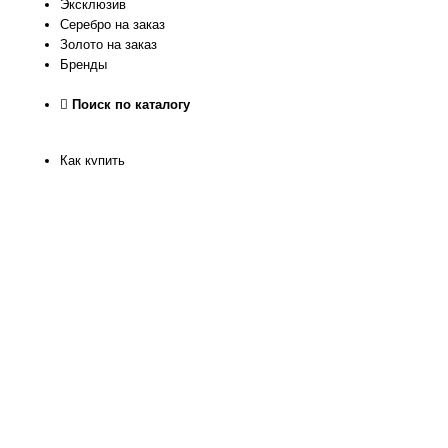
Эксклюзив
Серебро на заказ
Золото на заказ
Бренды
Поиск по каталогу
Как купить
Как узнать размер
Доставка и оплата
Рассрочка
Гарантия качества
Обмен и Возврат
О нас
Контакты
Магазин
Реквизиты
Журнал
Статьи
Отзывы
Программа лояльности
Политика конфиденкиальности