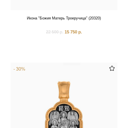
Икона "Божия Матерь Троеручица" (20320)
22 500
р.
15 750
р.
- 30%