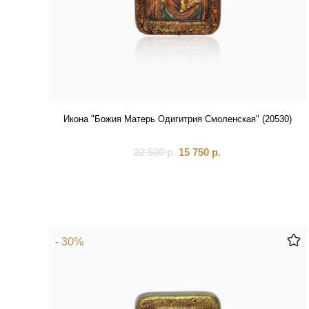
Икона "Божия Матерь Одигитрия Смоленская" (20530)
22 500
р.
15 750
р.
- 30%