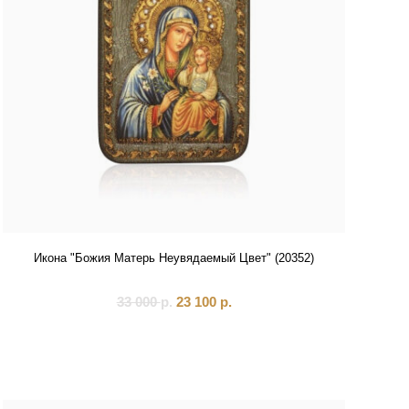
Икона "Божия Матерь Неувядаемый Цвет" (20352)
33 000
р.
23 100
р.