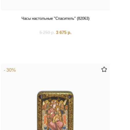
Часы настольные "Спаситель" (82063)
5 250
р.
3 675
р.
- 30%