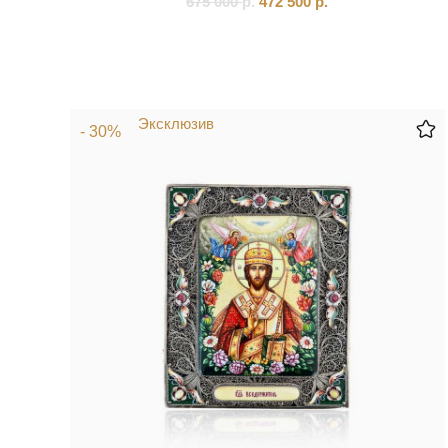
675 000
р.
472 500
р.
Эксклюзив
- 30%