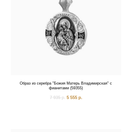
Образ из серебра "Божия Матерь Владимирская" с
фианитами (59355)
7 935
р.
5 555
р.