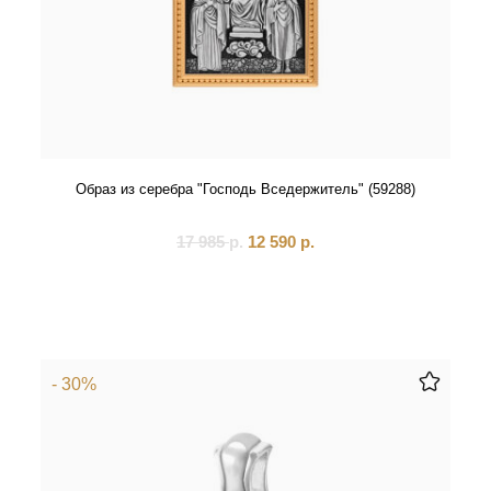
Образ из серебра "Господь Вседержитель" (59288)
17 985
р.
12 590
р.
- 30%