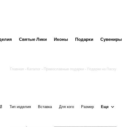
делия
Святые Лики
Иконы
Подарки
Сувениры
Главная
Каталог
Православные подарки
Подарки на Пасху
Еще
Тип изделия
Вставка
Для кого
Размер