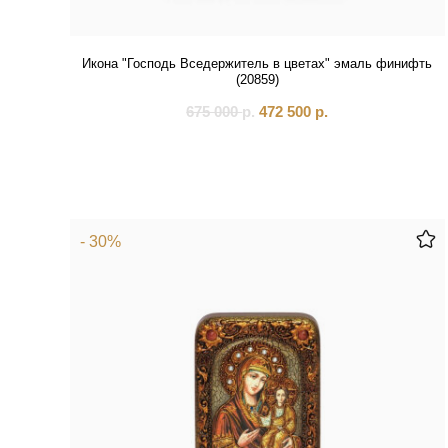
Икона "Господь Вседержитель в цветах" эмаль финифть
(20859)
675 000
р.
472 500
р.
- 30%