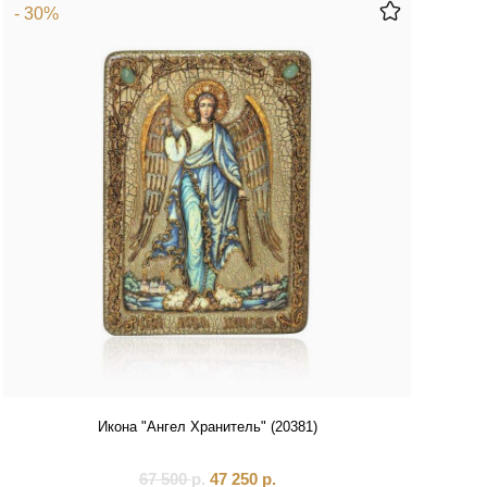
- 30%
Икона "Ангел Хранитель" (20381)
67 500
р.
47 250
р.