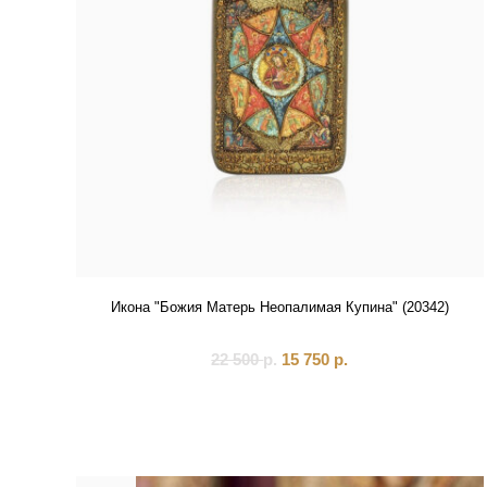
Икона "Божия Матерь Неопалимая Купина" (20342)
22 500
р.
15 750
р.