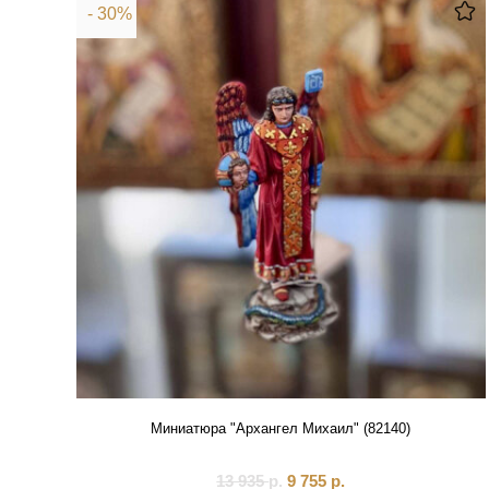
- 30%
Миниатюра "Архангел Михаил" (82140)
13 935
р.
9 755
р.