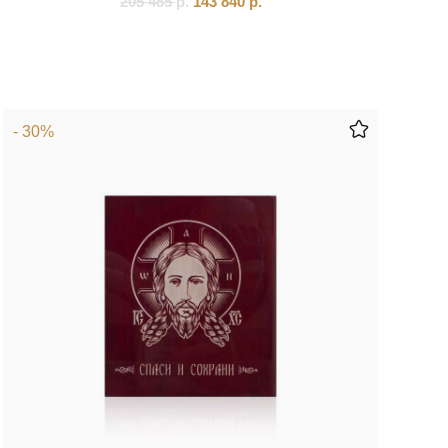
205 485
р.
143 840
р.
- 30%