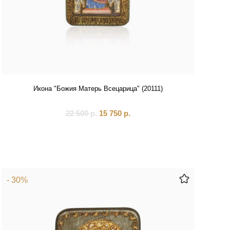
Икона "Божия Матерь Всецарица" (20111)
22 500
р.
15 750
р.
- 30%