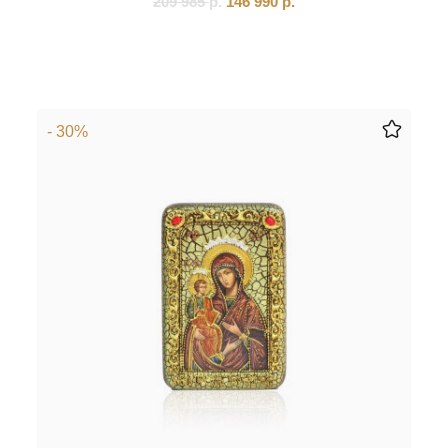
209 985
р.
146 990
р.
- 30%