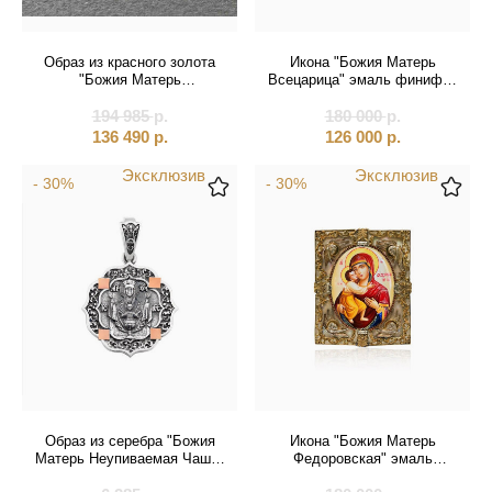
Образ из красного золота
Икона "Божия Матерь
"Божия Матерь
Всецарица" эмаль финифть
Владимирская" с
(20599)
бриллиантом (51057)
194 985
р.
180 000
р.
136 490
р.
126 000
р.
Эксклюзив
Эксклюзив
- 30%
- 30%
Образ из серебра "Божия
Икона "Божия Матерь
Матерь Неупиваемая Чаша"
Федоровская" эмаль
(52105)
финифть (20165)