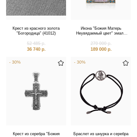
Крест из красного золота
Икона "Божия Матерь
"Богородица" (41012)
Неувядаемый цвет" эмаль
финифть (20219)
52 485
р.
270 000
р.
36 740
р.
189 000
р.
- 30%
- 30%
Крест из серебра "Божия
Браслет из шнурка и серебра