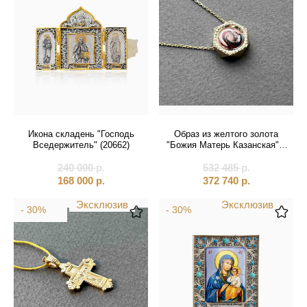
Икона складень "Господь
Образ из желтого золота
Вседержитель" (20662)
"Божия Матерь Казанская" с
бриллиантами на цепочке
240 000
р.
532 485
(51122)
р.
168 000
р.
372 740
р.
Эксклюзив
Эксклюзив
- 30%
- 30%