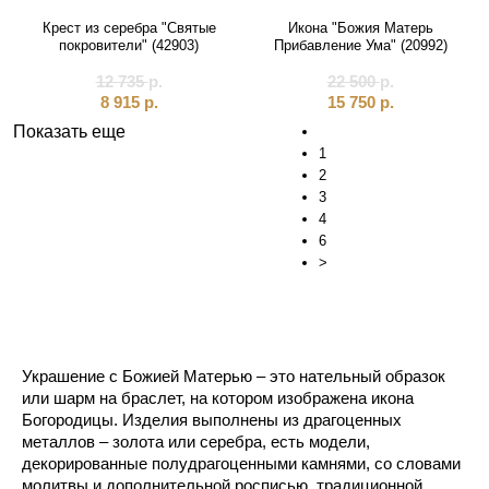
Крест из серебра "Святые
Икона "Божия Матерь
покровители" (42903)
Прибавление Ума" (20992)
12 735
р.
22 500
р.
8 915
р.
15 750
р.
Показать еще
1
2
3
4
6
>
Украшение с Божией Матерью – это нательный образок
или шарм на браслет, на котором изображена икона
Богородицы. Изделия выполнены из драгоценных
металлов – золота или серебра, есть модели,
декорированные полудрагоценными камнями, со словами
молитвы и дополнительной росписью, традиционной