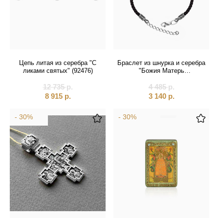
Цепь литая из серебра "С
Браслет из шнурка и серебра
ликами святых" (92476)
"Божия Матерь
Семистрельная" (12273)
12 735
р.
4 485
р.
8 915
р.
3 140
р.
- 30%
- 30%