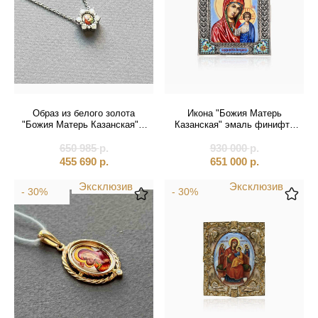
Образ из белого золота
Икона "Божия Матерь
"Божия Матерь Казанская" с
Казанская" эмаль финифть
бриллиантами на цепочке
(21036)
650 985
(51070)
р.
930 000
р.
455 690
р.
651 000
р.
Эксклюзив
Эксклюзив
- 30%
- 30%