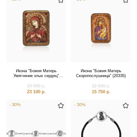
Икона "Божия Матерь
Икона "Божия Матерь
Умягчение злых сердец"
Скоропослушница" (20335)
(20440)
33 000
р.
22 500
р.
23 100
р.
15 750
р.
- 30%
- 30%