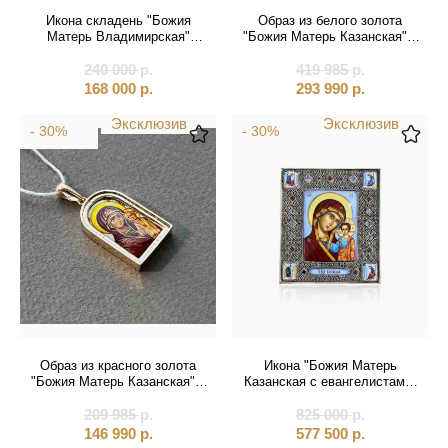
Святые покровители
Икона складень "Божия
Образ из белого золота
Матерь Владимирская"
"Божия Матерь Казанская" с
Спаситель
(20596)
бриллиантами на цепочке
240 000
р.
419 985
(51061)
р.
168 000
р.
293 990
р.
Именные:
Эксклюзив
Эксклюзив
- 30%
- 30%
Женские имена
Мужские имена
Образ из красного золота
Икона "Божия Матерь
"Божия Матерь Казанская" с
Казанская с евангелистами"
перламутром (51113)
эмаль финифть (20567)
209 985
р.
825 000
р.
146 990
р.
577 500
р.