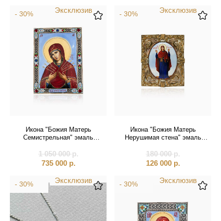
Эксклюзив
Эксклюзив
- 30%
- 30%
Икона "Божия Матерь
Икона "Божия Матерь
Семистрельная" эмаль
Нерушимая стена" эмаль
финифть (20905)
финифть (20597)
1 050 000
р.
180 000
р.
735 000
р.
126 000
р.
Эксклюзив
Эксклюзив
- 30%
- 30%