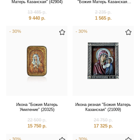
Матерь Казанская" (42904)
"Божия Матерь Казанская"
(12425)
13 485
р.
2 235
р.
9 440
р.
1 565
р.
- 30%
- 30%
Икона "Божия Матерь
Икона резная "Божия Матерь
Умиление" (20325)
Казанская" (21009)
22 500
р.
24 750
р.
15 750
р.
17 325
р.
- 30%
- 30%