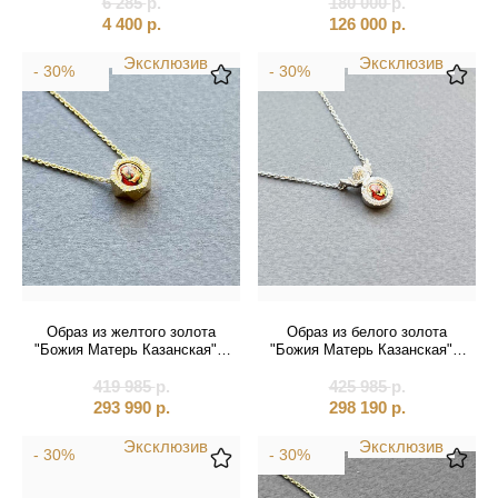
6 285
р.
180 000
р.
4 400
р.
126 000
р.
Эксклюзив
Эксклюзив
- 30%
- 30%
Образ из желтого золота
Образ из белого золота
"Божия Матерь Казанская" с
"Божия Матерь Казанская" с
бриллиантами на цепочке
бриллиантами цепочке
419 985
(51059)
р.
425 985
(51069)
р.
293 990
р.
298 190
р.
Эксклюзив
Эксклюзив
- 30%
- 30%