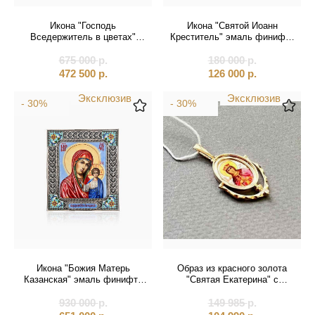
Икона "Господь
Икона "Святой Иоанн
Вседержитель в цветах"
Креститель" эмаль финифть
эмаль финифть (20859)
(20166)
675 000
р.
180 000
р.
472 500
р.
126 000
р.
Эксклюзив
Эксклюзив
- 30%
- 30%
Икона "Божия Матерь
Образ из красного золота
Казанская" эмаль финифть
"Святая Екатерина" с
(21036)
бриллиантом (51022)
930 000
р.
149 985
р.