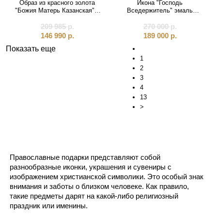
Образ из красного золота
Икона "Господь
"Божия Матерь Казанская" с
Вседержитель" эмаль
перламутром (51113)
финифть (20217)
209 985
р.
270 000
р.
146 990
р.
189 000
р.
Показать еще
1
2
3
4
13
>
Православные подарки представляют собой
разнообразные иконки, украшения и сувениры с
изображением христианской символики. Это особый знак
внимания и заботы о близком человеке. Как правило,
такие предметы дарят на какой-либо религиозный
праздник или именины.