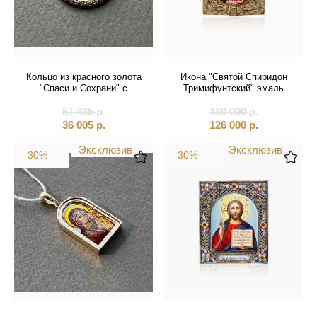
Кольцо из красного золота
Икона "Святой Спиридон
"Спаси и Сохрани" с
Тримифунтский" эмаль
фианитами (31042)
финифть (20858)
51 435
р.
180 000
р.
36 005
р.
126 000
р.
Эксклюзив
Эксклюзив
- 30%
- 30%