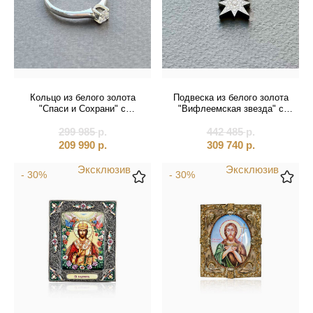
Кольцо из белого золота
Подвеска из белого золота
"Спаси и Сохрани" с
"Вифлеемская звезда" с
бриллиантом (31004)
бриллиантами на цепочке
299 985
р.
442 485
(51074)
р.
209 990
р.
309 740
р.
Эксклюзив
Эксклюзив
- 30%
- 30%