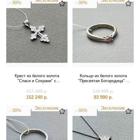
Эксклюзив
Эксклюзив
- 30%
- 30%
Крест из белого золота
Кольцо из белого золота
"Спаси и Сохрани" с
"Пресвятая Богородица" с
бриллиантами (41583)
сапфиром (31012)
217 485
р.
119 985
р.
152 240
р.
83 990
р.
Эксклюзив
Эксклюзив
- 30%
- 30%