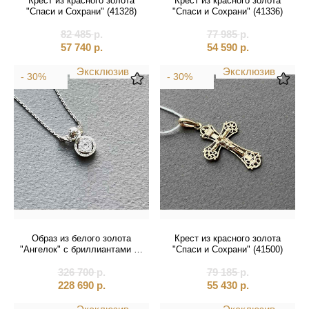
Крест из красного золота
Крест из красного золота
Святые покровители
"Спаси и Сохрани" (41328)
"Спаси и Сохрани" (41336)
Спаситель
82 485
р.
77 985
р.
57 740
р.
54 590
р.
Именные:
Эксклюзив
Эксклюзив
- 30%
- 30%
Женские имена
Мужские имена
Образ из белого золота
Крест из красного золота
"Ангелок" с бриллиантами на
"Спаси и Сохрани" (41500)
цепочке (51076)
326 700
р.
79 185
р.
228 690
р.
55 430
р.