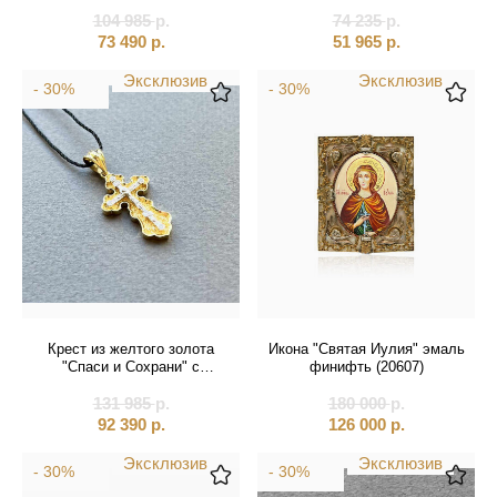
бриллиантами (41369)
104 985
р.
74 235
р.
73 490
р.
51 965
р.
Эксклюзив
Эксклюзив
- 30%
- 30%
Крест из желтого золота
Икона "Святая Иулия" эмаль
"Спаси и Сохрани" с
финифть (20607)
бриллиантами (41304)
131 985
р.
180 000
р.
92 390
р.
126 000
р.
Эксклюзив
Эксклюзив
- 30%
- 30%