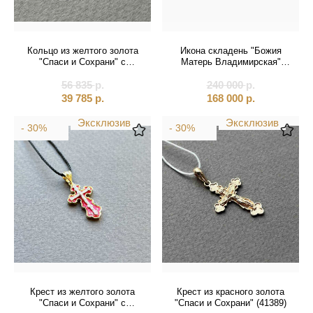
Кольцо из желтого золота
Икона складень "Божия
"Спаси и Сохрани" с
Матерь Владимирская"
сапфирами (31057)
(20596)
56 835
р.
240 000
р.
39 785
р.
168 000
р.
Эксклюзив
Эксклюзив
- 30%
- 30%
Крест из желтого золота
Крест из красного золота
"Спаси и Сохрани" с
"Спаси и Сохрани" (41389)