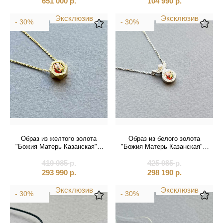
651 000
р.
104 990
р.
Эксклюзив
Эксклюзив
- 30%
- 30%
Образ из желтого золота
Образ из белого золота
"Божия Матерь Казанская" с
"Божия Матерь Казанская" с
бриллиантами на цепочке
бриллиантами цепочке
419 985
(51059)
р.
425 985
(51069)
р.
293 990
р.
298 190
р.
Эксклюзив
Эксклюзив
- 30%
- 30%