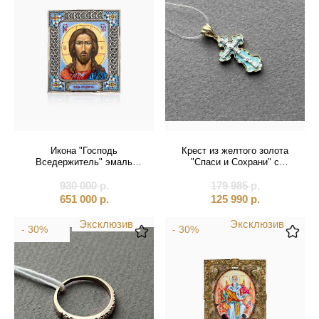
Икона "Господь
Крест из желтого золота
Вседержитель" эмаль
"Спаси и Сохрани" с
финифть (21037)
бриллиантами (41578)
930 000
р.
179 985
р.
651 000
р.
125 990
р.
Эксклюзив
Эксклюзив
- 30%
- 30%