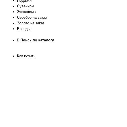
Подарки
Сувениры
Эксклюзив
Серебро на заказ
Золото на заказ
Бренды
Поиск по каталогу
Как купить
Как узнать размер
Доставка и оплата
Рассрочка
Гарантия качества
Обмен и Возврат
О нас
Контакты
Магазин
Реквизиты
Журнал
Статьи
Отзывы