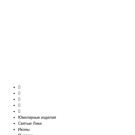
Святые покровители
Спаситель
Именные:
Женские имена
Мужские имена
Ювелирные изделия
Святые Лики
Иконы