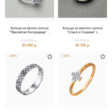
Кольцо из белого золота
Кольцо из желтого золота
"Пресвятая Богородица" с
"Спаси и Сохрани" с
танзанитом (31011)
сапфирами (31057)
119 985
р.
56 835
р.
83 990
р.
39 785
р.
- 30%
- 30%