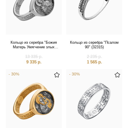
Кольцо из серебра "Божия
Кольцо из серебра "Псалом
Матерь Умягчение злых
90" (32315)
сердец" (32369)
13 335
р.
2 235
р.
9 335
р.
1 565
р.
- 30%
- 30%