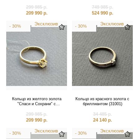
бриллиантом (31004)
аметистом (31041)
299 985
р.
749 985
р.
209 990
р.
524 990
р.
Эксклюзив
Эксклюзив
- 30%
- 30%
Кольцо из желтого золота
Кольцо из красного золота с
"Спаси и Сохрани" с
бриллиантом (31001)
бриллиантом (31003)
299 985
р.
34 485
р.
209 990
р.
24 140
р.
Эксклюзив
Эксклюзив
- 30%
- 30%