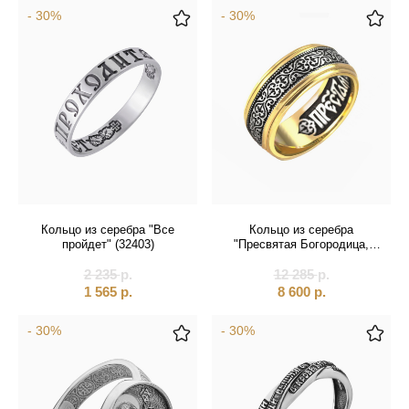
- 30%
- 30%
Кольцо из серебра "Все
Кольцо из серебра
пройдет" (32403)
"Пресвятая Богородица,
спаси нас" (32361)
2 235
р.
12 285
р.
1 565
р.
8 600
р.
- 30%
- 30%