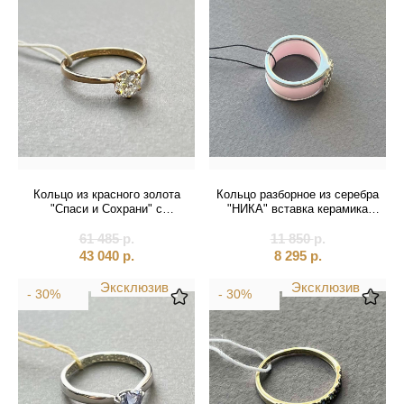
Кольцо из красного золота
Кольцо разборное из серебра
"Спаси и Сохрани" с
"НИКА" вставка керамика
фианитом (31037)
(32381)
61 485
р.
11 850
р.
43 040
р.
8 295
р.
Эксклюзив
Эксклюзив
- 30%
- 30%