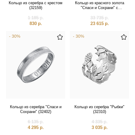
Кольцо из серебра с крестом
Кольцо из красного золота
(32159)
"Спаси и Сохрани" с
фианитами (31073)
1 185
р.
33 735
р.
830
р.
23 615
р.
- 30%
- 30%
Кольцо из серебра "Спаси и
Кольцо из серебра "Рыбки"
Сохрани" (32402)
(32310)
6 135
р.
4 335
р.
4 295
р.
3 035
р.