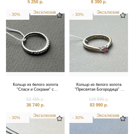
5 250
р.
8 390
р.
Эксклюзив
Эксклюзив
- 30%
- 30%
Кольцо из белого золота
Кольцо из белого золота
"Спаси и Сохрани" с
"Пресвятая Богородица" с
фианитами (31043)
сапфиром (31012)
52 485
р.
119 985
р.
36 740
р.
83 990
р.
Эксклюзив
Эксклюзив
- 30%
- 30%