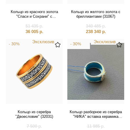
Святые покровители
Кольцо из красного золота
Кольцо из желтого золота с
Спаситель
"Спаси и Сохрани" с
бриллиантами (31067)
фианитами (31042)
51 435
р.
340 485
р.
Именные:
36 005
р.
238 340
р.
Женские имена
Эксклюзив
Эксклюзив
- 30%
- 30%
Мужские имена
Кольцо из серебра
Кольцо разборное из серебра
"Двоесловие" (32031)
"НИКА" вставка керамика
(32380)
7 500
р.
11 985
р.