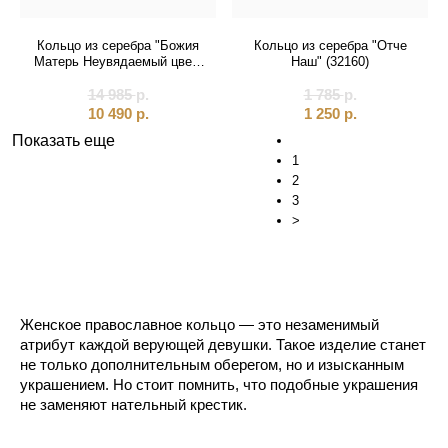
Кольцо из серебра "Божия
Кольцо из серебра "Отче
Матерь Неувядаемый цвет"
Наш" (32160)
(32332)
14 985
р.
1 785
р.
10 490
р.
1 250
р.
Показать еще
1
2
3
>
Женское православное кольцо — это незаменимый
атрибут каждой верующей девушки. Такое изделие станет
не только дополнительным оберегом, но и изысканным
украшением. Но стоит помнить, что подобные украшения
не заменяют нательный крестик.