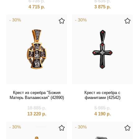
6 735
р.
5 535
р.
4 715
р.
3 875
р.
- 30%
- 30%
Крест из серебра "Божия
Крест из серебра с
Матерь Валаамская" (42890)
фианитами (42542)
18 885
р.
5 985
р.
13 220
р.
4 190
р.
- 30%
- 30%