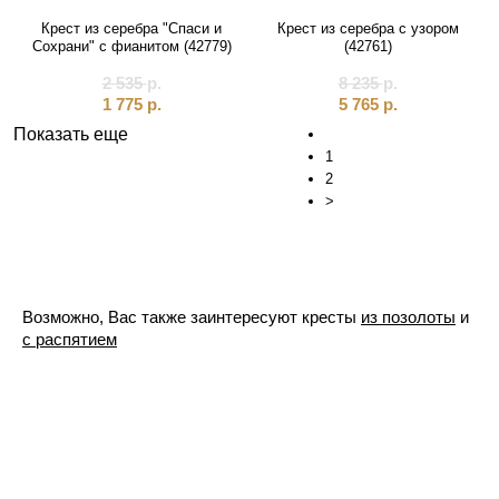
Крест из серебра "Спаси и
Крест из серебра с узором
Сохрани" с фианитом (42779)
(42761)
2 535
р.
8 235
р.
1 775
р.
5 765
р.
Показать еще
1
2
>
Возможно, Вас также заинтересуют кресты
из позолоты
и
с распятием