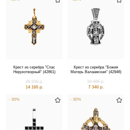
Крест из серебра "Спас
Крест из серебра "Божия
Нерукотворный" (42861)
Матерь Валаамская" (42948)
20 235
р.
10 485
р.
14 165
р.
7 340
р.
- 30%
- 30%