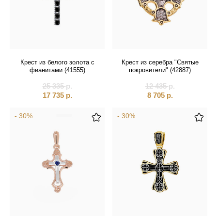
Крест из белого золота с
Крест из серебра "Святые
фианитами (41555)
покровители" (42887)
25 335
р.
12 435
р.
17 735
р.
8 705
р.
- 30%
- 30%