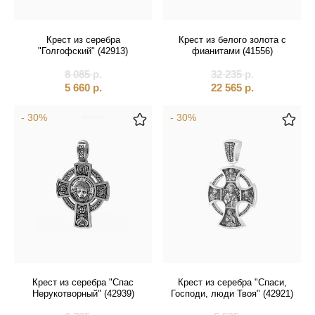
Крест из серебра
Крест из белого золота с
"Голгофский" (42913)
фианитами (41556)
8 085
р.
32 235
р.
5 660
р.
22 565
р.
- 30%
- 30%
Крест из серебра "Спас
Крест из серебра "Спаси,
Нерукотворный" (42939)
Господи, люди Твоя" (42921)