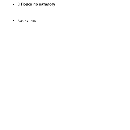
Поиск по каталогу
Как купить
Как узнать размер
Доставка и оплата
Рассрочка
Гарантия качества
Обмен и Возврат
О нас
Контакты
Магазин
Реквизиты
Журнал
Статьи
Отзывы
Программа лояльности
Политика конфиденкиальности
Отследить посылку
Офис интернет магазина на территории Храма Христа
Спасителя