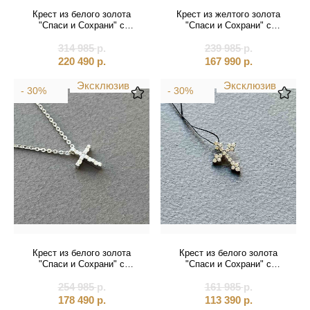
Святые покровители
Крест из белого золота
Крест из желтого золота
"Спаси и Сохрани" с
"Спаси и Сохрани" с
Спаситель
бриллиантами (41201)
бриллиантами (41577)
314 985
р.
239 985
р.
220 490
р.
167 990
р.
Именные:
Эксклюзив
Эксклюзив
- 30%
- 30%
Женские имена
Мужские имена
Крест из белого золота
Крест из белого золота
"Спаси и Сохрани" с
"Спаси и Сохрани" с
бриллиантами на цепочке
бриллиантами (41544)
254 985
(41580)
р.
161 985
р.
178 490
р.
113 390
р.