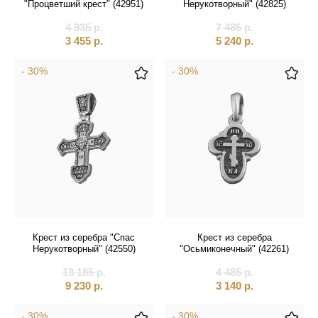
"Процветший крест" (42951)
Нерукотворный" (42825)
4 935
р.
7 485
р.
3 455
р.
5 240
р.
- 30%
- 30%
Крест из серебра "Спас
Крест из серебра
Нерукотворный" (42550)
"Осьмиконечный" (42261)
13 185
р.
4 485
р.
9 230
р.
3 140
р.
- 30%
- 30%