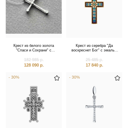
Крест из белого золота
Крест из серебра "Да
"Спаси и Сохрани" с
воскреснет Бог" с эмалью
бриллиантами (41600)
(42849)
182 985
р.
25 485
р.
128 090
р.
17 840
р.
- 30%
- 30%