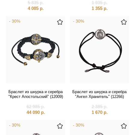
5 835
р.
1 935
р.
4 085
р.
1 355
р.
- 30%
- 30%
Браслет из шнурка и серебра
Браслет из шнурка и серебра
"Крест Апостольский" (12009)
"Ангел Хранитель" (12266)
62 985
р.
2 385
р.
44 090
р.
1 670
р.
- 30%
- 30%