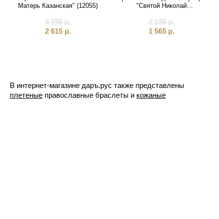
Матерь Казанская" (12055)
"Святой Николай
Чудотворец" (12344)
3 735
р.
2 235
р.
2 615
р.
1 565
р.
В интернет-магазине даръ.рус также представлены
плетеные
православные браслеты и
кожаные