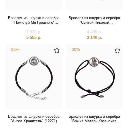
Святые покровители
Спаситель
Браслет из шнурка и серебра
Браслет из шнурка и серебра
"Помилуй Мя Грешного"
"Святой Николай
Именные:
(12384)
Чудотворец" (12348)
7 935
р.
4 485
р.
5 555
р.
3 140
р.
Женские имена
- 30%
- 30%
Мужские имена
Браслет из шнурка и серебра
Браслет из шнурка и серебра
"Ангел Хранитель" (12271)
"Божия Матерь Казанская"
(12265)