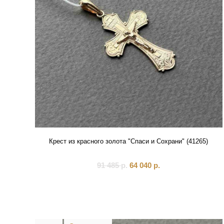
Крест из красного золота "Спаси и Сохрани" (41265)
91 485
р.
64 040
р.