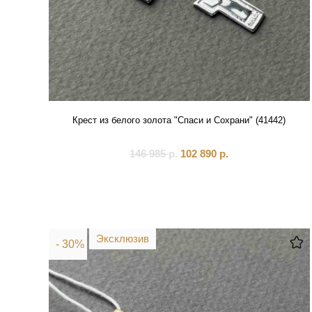
Крест из белого золота "Спаси и Сохрани" (41442)
146 985
р.
102 890
р.
Эксклюзив
- 30%