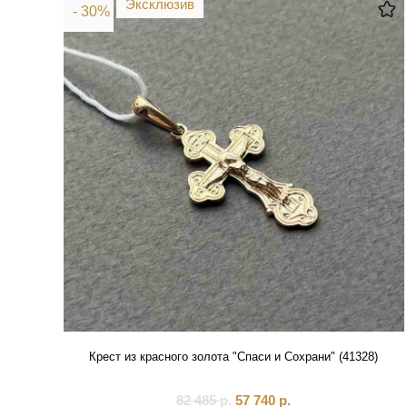
Эксклюзив
- 30%
Крест из красного золота "Спаси и Сохрани" (41328)
82 485
р.
57 740
р.