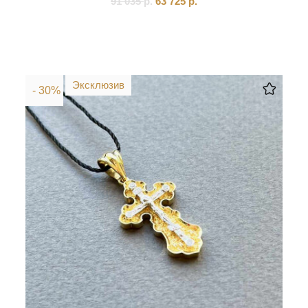
91 035
р.
63 725
р.
Эксклюзив
- 30%