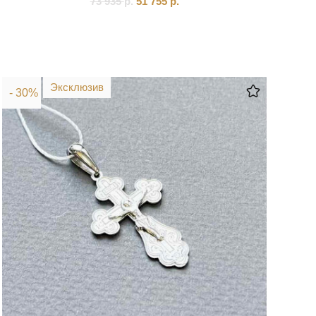
73 935
р.
51 755
р.
Эксклюзив
- 30%