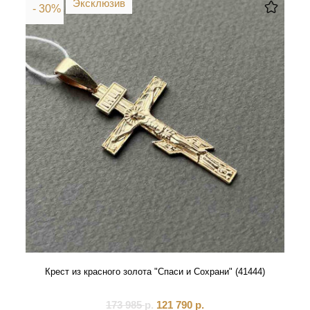
Эксклюзив
- 30%
Крест из красного золота "Спаси и Сохрани" (41444)
173 985
р.
121 790
р.