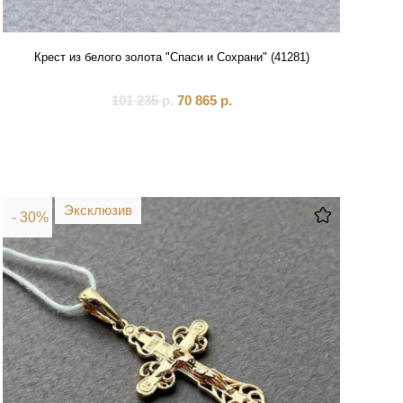
Крест из белого золота "Спаси и Сохрани" (41281)
101 235
р.
70 865
р.
Эксклюзив
- 30%