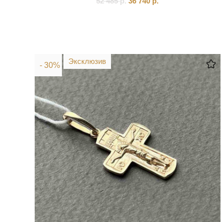
52 485
р.
36 740
р.
Эксклюзив
- 30%