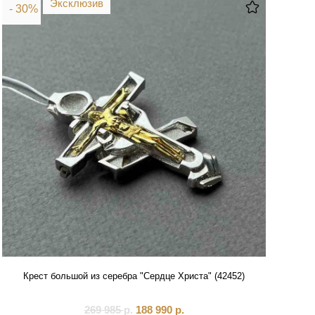
Эксклюзив
- 30%
Крест большой из серебра "Сердце Христа" (42452)
269 985
р.
188 990
р.