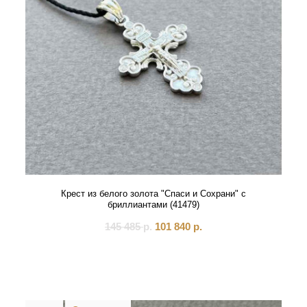
Крест из белого золота "Спаси и Сохрани" с
бриллиантами (41479)
145 485
р.
101 840
р.