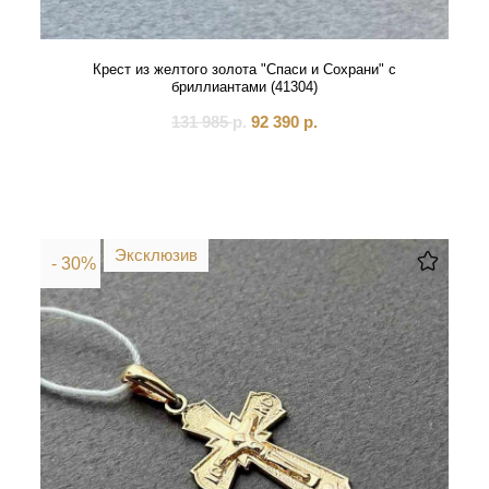
Крест из желтого золота "Спаси и Сохрани" с
бриллиантами (41304)
131 985
р.
92 390
р.
Эксклюзив
- 30%