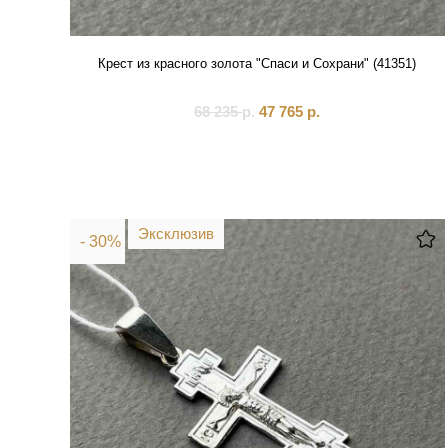
Крест из красного золота "Спаси и Сохрани" (41351)
68 235
р.
47 765
р.
Эксклюзив
- 30%