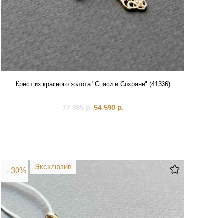
Крест из красного золота "Спаси и Сохрани" (41336)
77 985
р.
54 590
р.
Эксклюзив
- 30%