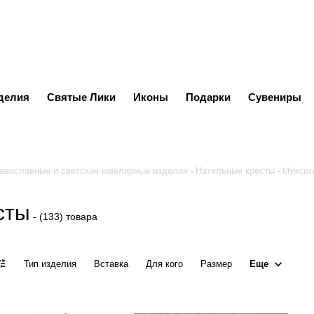
делия
Святые Лики
Иконы
Подарки
Сувениры
авославные и светские ювелирные изделия
Нательные кресты
Мужски
сты
- (133) товара
Еще
Тип изделия
Вставка
Для кого
Размер