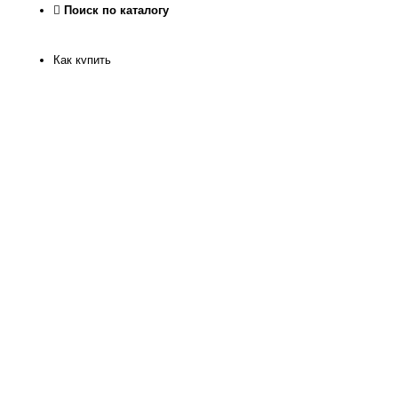
Поиск по каталогу
Как купить
Как узнать размер
Доставка и оплата
Рассрочка
Гарантия качества
Обмен и Возврат
О нас
Контакты
Магазин
Реквизиты
Журнал
Статьи
Отзывы
Программа лояльности
Политика конфиденкиальности
Отследить посылку
Офис интернет магазина на территории Храма Христа
Спасителя