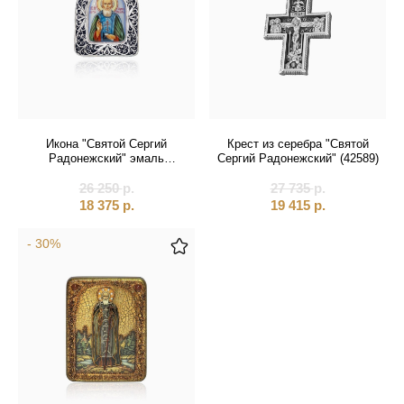
Икона "Святой Сергий
Крест из серебра "Святой
Радонежский" эмаль
Сергий Радонежский" (42589)
финифть (20421)
26 250
р.
27 735
р.
18 375
р.
19 415
р.
- 30%