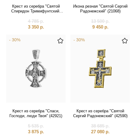
Святые покровители
Крест из серебра "Святой
Икона резная "Святой Сергий
Спиридон Тримифунтский"
Радонежский" (21068)
Спаситель
(42733)
4 785
р.
13 500
р.
3 350
р.
9 450
р.
Именные:
- 30%
- 30%
Женские имена
Мужские имена
Крест из серебра "Спаси,
Крест из серебра "Святой
Господи, люди Твоя" (42921)
Сергий Радонежский" (42590)
5 535
р.
38 685
р.
3 875
р.
27 080
р.