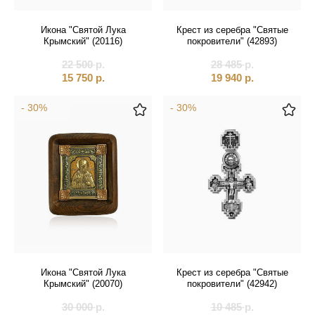
Святые покровители
Икона "Святой Лука
Крест из серебра "Святые
Спаситель
Крымский" (20116)
покровители" (42893)
22 500
р.
28 485
р.
Именные:
15 750
р.
19 940
р.
Женские имена
- 30%
- 30%
Мужские имена
Икона "Святой Лука
Крест из серебра "Святые
Крымский" (20070)
покровители" (42942)
30 000
р.
10 485
р.