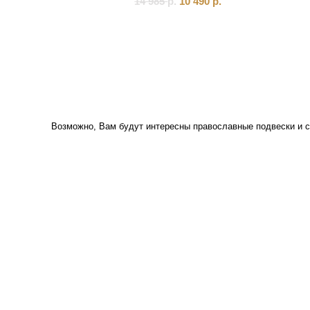
14 985
р.
10 490
р.
Возможно, Вам будут интересны
православные подвески
и