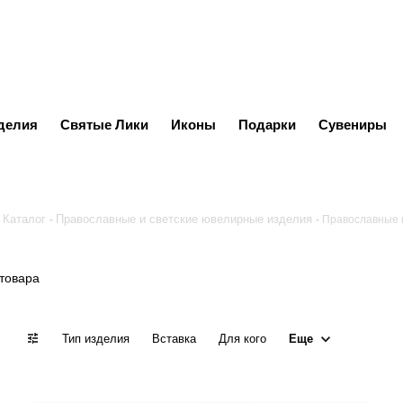
делия
Святые Лики
Иконы
Подарки
Сувениры
Каталог
Православные и светские ювелирные изделия
Православные 
 товара
Еще
Тип изделия
Вставка
Для кого