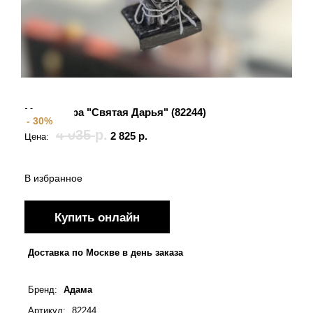
Святые покровители
Спаситель
Именные:
Женские имена
Миниатюра "Святая Дарья" (82244)
- 30%
Мужские имена
4 035
р.
2 825
р.
Цена:
В избранное
Купить онлайн
Доставка по Москве в день заказа
Бренд
:
Адама
Артикул
:
82244