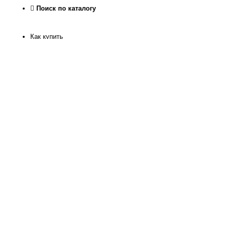
Поиск по каталогу
Как купить
Как узнать размер
Доставка и оплата
Рассрочка
Гарантия качества
Обмен и Возврат
О нас
Контакты
Магазин
Реквизиты
Журнал
Статьи
Отзывы
Программа лояльности
Политика конфиденкиальности
Отследить посылку
Офис интернет магазина на территории Храма Христа
Спасителя