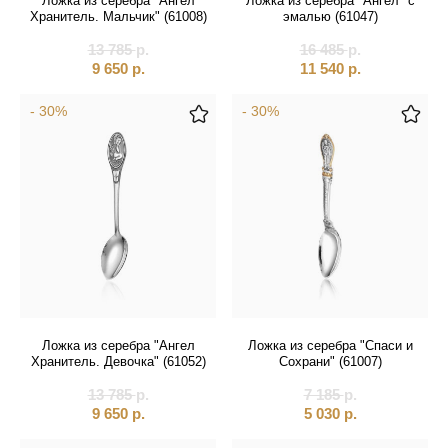
Ложка из серебра "Ангел
Ложка из серебра "Ангел" с
Святые покровители
Хранитель. Мальчик" (61008)
эмалью (61047)
Спаситель
13 785
р.
16 485
р.
9 650
р.
11 540
р.
Именные:
- 30%
- 30%
Женские имена
Мужские имена
Ложка из серебра "Ангел
Ложка из серебра "Спаси и
Хранитель. Девочка" (61052)
Сохрани" (61007)
13 785
р.
7 185
р.
9 650
р.
5 030
р.