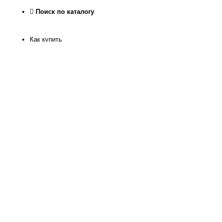
Поиск по каталогу
Как купить
Как узнать размер
Доставка и оплата
Рассрочка
Гарантия качества
Обмен и Возврат
О нас
Контакты
Магазин
Реквизиты
Журнал
Статьи
Отзывы
Программа лояльности
Политика конфиденкиальности
Отследить посылку
Офис интернет магазина на территории Храма Христа
Спасителя