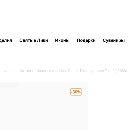
делия
Святые Лики
Иконы
Подарки
Сувениры
Главная
Каталог
Крест из серебра "Спаси, Господи, люди Твоя" (42888)
-30%