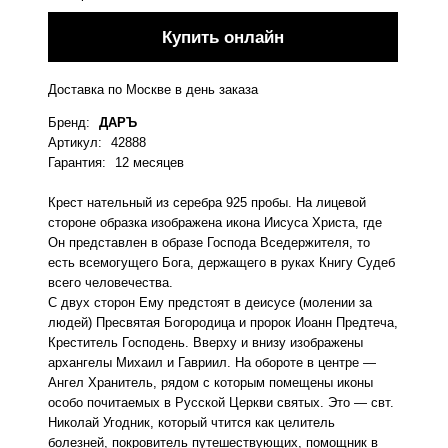
Купить онлайн
Доставка по Москве в день заказа
Бренд
:
ДАРЪ
Артикул
:
42888
Гарантия
:
12 месяцев
Крест нательный из серебра 925 пробы. На лицевой
стороне образка изображена икона Иисуса Христа, где
Он представлен в образе Господа Вседержителя, то
есть всемогущего Бога, держащего в руках Книгу Судеб
всего человечества.
С двух сторон Ему предстоят в деисусе (молении за
людей) Пресвятая Богородица и пророк Иоанн Предтеча,
Креститель Господень. Вверху и внизу изображены
архангелы Михаил и Гавриил. На обороте в центре —
Ангел Хранитель, рядом с которым помещены иконы
особо почитаемых в Русской Церкви святых. Это — свт.
Николай Угодник, который чтится как целитель
болезней, покровитель путешествующих, помощник в