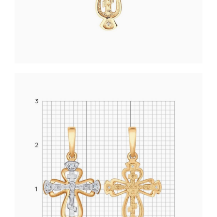
Святые покровители
Спаситель
Именные:
Женские имена
Мужские имена