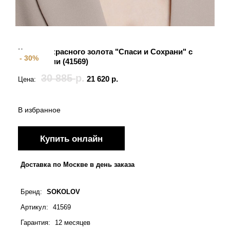
Крест из красного золота "Спаси и Сохрани" с
- 30%
фианитами (41569)
30 885
р.
21 620
р.
Цена:
В избранное
Купить онлайн
Доставка по Москве в день заказа
Бренд
:
SOKOLOV
Артикул
:
41569
Гарантия
:
12 месяцев