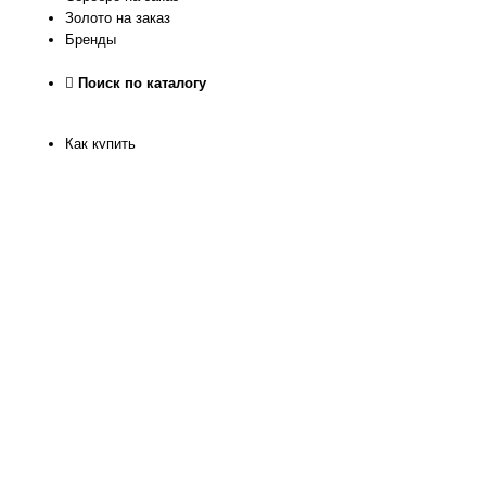
Золото на заказ
Бренды
Поиск по каталогу
Как купить
Как узнать размер
Доставка и оплата
Рассрочка
Гарантия качества
Обмен и Возврат
О нас
Контакты
Магазин
Реквизиты
Журнал
Статьи
Отзывы
Программа лояльности
Политика конфиденкиальности