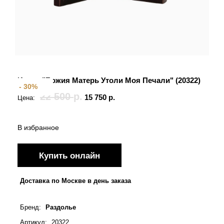
Святые покровители
Спаситель
Именные:
Женские имена
Икона "Божия Матерь Утоли Моя Печали" (20322)
- 30%
Мужские имена
22 500
р.
15 750
р.
Цена:
В избранное
Купить онлайн
Доставка по Москве в день заказа
Бренд
:
Раздолье
Артикул
:
20322