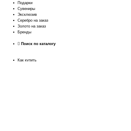
Подарки
Сувениры
Эксклюзив
Серебро на заказ
Золото на заказ
Бренды
Поиск по каталогу
Как купить
Как узнать размер
Доставка и оплата
Рассрочка
Гарантия качества
Обмен и Возврат
О нас
Контакты
Магазин
Реквизиты
Журнал
Статьи
Отзывы