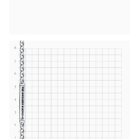
Святые покровители
Спаситель
Именные:
Женские имена
Мужские имена