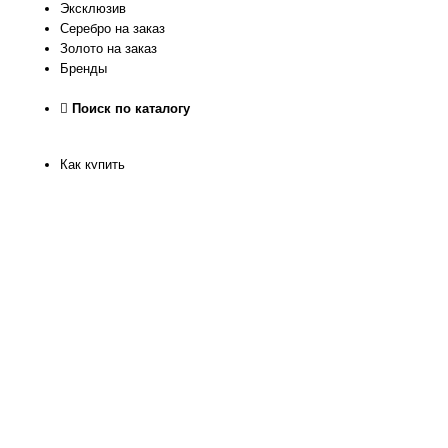
Эксклюзив
Серебро на заказ
Золото на заказ
Бренды
Поиск по каталогу
Как купить
Как узнать размер
Доставка и оплата
Рассрочка
Гарантия качества
Обмен и Возврат
О нас
Контакты
Магазин
Реквизиты
Журнал
Статьи
Отзывы
Программа лояльности
Политика конфиденкиальности