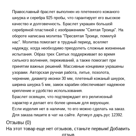
Православный браслет выполнен из плетенного кожаного
шнурка и серебра 925 пробы, что гарантирует его высокое
качество и долговечность. Браслет украшен большой
серебряной пластиной с изображением "Святая Троица". На
обороте написана молитва "Пресвятая Троице, помилуй
нас". Молитва помогает в трудный период, вселяет
надежду, когда необходимо преодолеть сложные жизненные
испытания. Образ трех Святых поддерживает во время
сильного волнения, переживаний, а также помогает при
принятии важных решений. Массивные концевики украшены
узорами. Авторская ручная работа, литье, позолота,
чернение, диаметр иконки 30 мм, плетеный кожаный шнурок,
ширина шнурка 5 мм, замок карабин обеспечивает надежное
крепление и удобство использования.
Браслет освящен, что подтверждает его религиозный
характер и делает его более ценным для верующих.
Если изделия нет в наличии, то его можно сделать на заказ.
Для заказа пишите в чат на сайте. Артикул даръ.рус 12392.
Отзывы (0)
На этот товар еще нет отзывов, станьте первым!
Добавить
отзыв