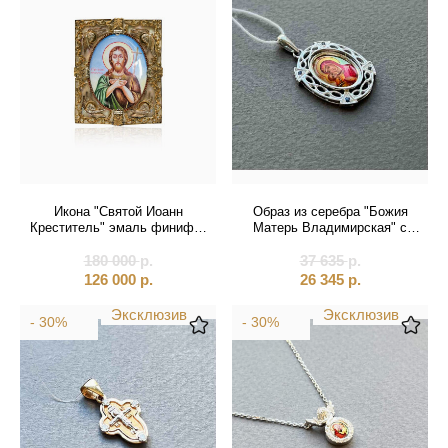
Икона "Святой Иоанн
Образ из серебра "Божия
Креститель" эмаль финифть
Матерь Владимирская" с
(20166)
сапфирами (52762)
180 000
р.
37 635
р.
126 000
р.
26 345
р.
Эксклюзив
Эксклюзив
- 30%
- 30%