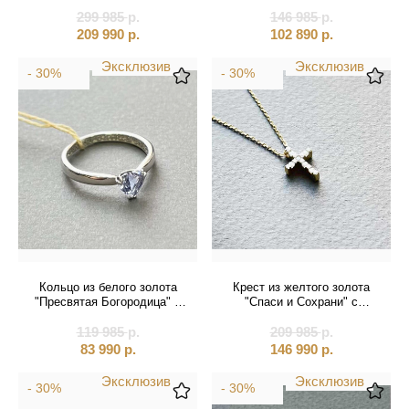
(31048)
299 985
р.
146 985
р.
209 990
р.
102 890
р.
Эксклюзив
Эксклюзив
- 30%
- 30%
Кольцо из белого золота
Крест из желтого золота
"Пресвятая Богородица" с
"Спаси и Сохрани" с
танзанитом (31011)
бриллиантами на цепочке
119 985
р.
209 985
(41427)
р.
83 990
р.
146 990
р.
Эксклюзив
Эксклюзив
- 30%
- 30%