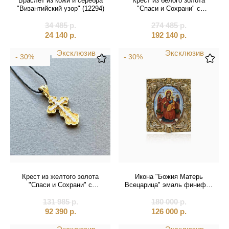
Браслет из кожи и серебра
Крест из белого золота
Святые покровители
"Византийский узор" (12294)
"Спаси и Сохрани" с
бриллиантами (41535)
Спаситель
34 485
р.
274 485
р.
24 140
р.
192 140
р.
Именные:
Эксклюзив
Эксклюзив
- 30%
- 30%
Женские имена
Мужские имена
Крест из желтого золота
Икона "Божия Матерь
"Спаси и Сохрани" с
Всецарица" эмаль финифть
бриллиантами (41304)
(20599)
131 985
р.
180 000
р.
92 390
р.
126 000
р.