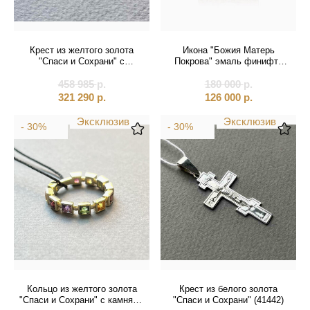
Крест из желтого золота
Икона "Божия Матерь
"Спаси и Сохрани" с
Покрова" эмаль финифть
бриллиантами на цепочке
(20163)
458 985
(41345)
р.
180 000
р.
321 290
р.
126 000
р.
Эксклюзив
Эксклюзив
- 30%
- 30%
Кольцо из желтого золота
Крест из белого золота
"Спаси и Сохрани" с камнями
"Спаси и Сохрани" (41442)