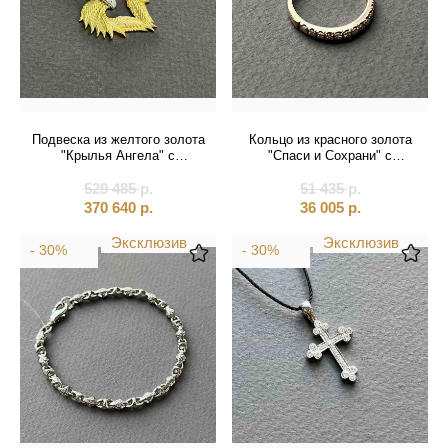
Подвеска из желтого золота
Кольцо из красного золота
"Крылья Ангела" с
"Спаси и Сохрани" с
бриллиантами на цепочке
фианитами (31042)
529 485
(51123)
р.
51 435
р.
370 640
р.
36 005
р.
Эксклюзив
Эксклюзив
- 30%
- 30%