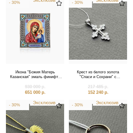
Эксклюзив
Эксклюзив
- 30%
- 30%
Икона "Божия Матерь
Крест из белого золота
Казанская" эмаль финифть
"Спаси и Сохрани" с
(21036)
бриллиантами (41583)
930 000
р.
217 485
р.
651 000
р.
152 240
р.
Эксклюзив
Эксклюзив
- 30%
- 30%