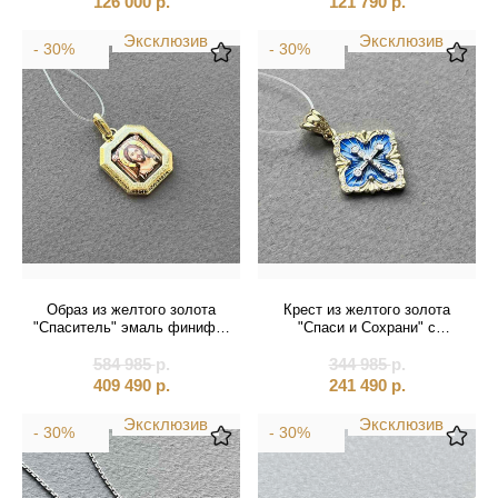
126 000
р.
121 790
р.
Эксклюзив
Эксклюзив
- 30%
- 30%
Образ из желтого золота
Крест из желтого золота
"Спаситель" эмаль финифть
"Спаси и Сохрани" с
(51125)
бриллиантами (41599)
584 985
р.
344 985
р.
409 490
р.
241 490
р.
Эксклюзив
Эксклюзив
- 30%
- 30%