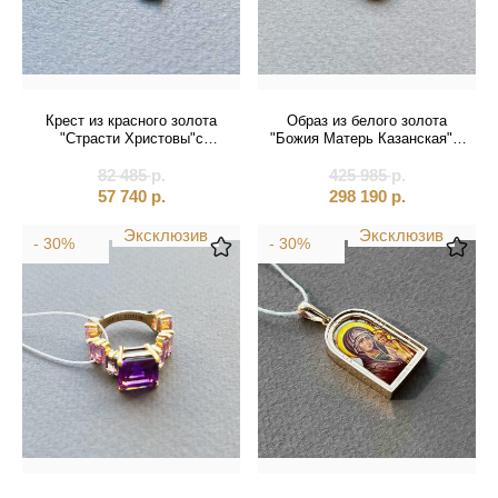
Крест из красного золота
Образ из белого золота
"Страсти Христовы"с
"Божия Матерь Казанская" с
бриллиантами (41032)
бриллиантами цепочке
82 485
р.
425 985
(51069)
р.
57 740
р.
298 190
р.
Эксклюзив
Эксклюзив
- 30%
- 30%