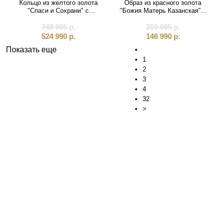
Кольцо из желтого золота
Образ из красного золота
"Спаси и Сохрани" с
"Божия Матерь Казанская" с
аметистом (31041)
перламутром (51113)
749 985
р.
209 985
р.
524 990
р.
146 990
р.
Показать еще
1
2
3
4
32
>