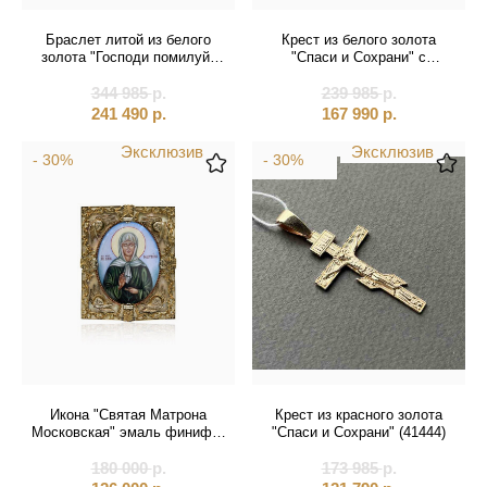
Браслет литой из белого
Крест из белого золота
золота "Господи помилуй"
"Спаси и Сохрани" с
(11002)
бриллиантами (41231)
344 985
р.
239 985
р.
241 490
р.
167 990
р.
Эксклюзив
Эксклюзив
- 30%
- 30%
Икона "Святая Матрона
Крест из красного золота
Московская" эмаль финифть
"Спаси и Сохрани" (41444)
(20602)
180 000
р.
173 985
р.